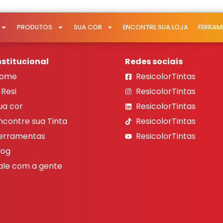
PRODUTOS
SUA COR
ENCONTRE SUA LOJA
FERRAM
nstitucional
Redes sociais
ome
ResicolorTintas
 Resi
ResicolorTintas
ua cor
ResicolorTintas
ncontre sua Tinta
ResicolorTintas
erramentas
ResicolorTintas
log
ale com a gente