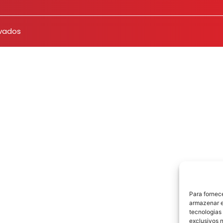
rvados
Para fornec
armazenar e
tecnologias
exclusivos n