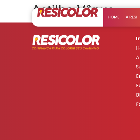
Astilbe Vênus
HOME
A RESI
I
H
A
S
E
F
B
F