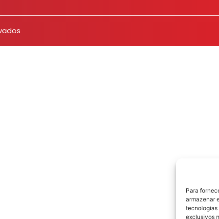
rvados
Para fornec
armazenar e
tecnologias
exclusivos n