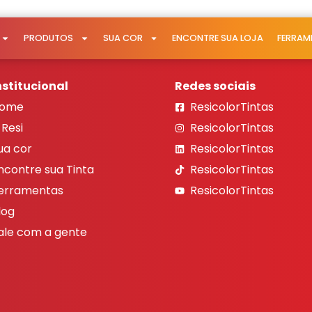
PRODUTOS
SUA COR
ENCONTRE SUA LOJA
FERRAM
nstitucional
Redes sociais
ome
ResicolorTintas
 Resi
ResicolorTintas
ua cor
ResicolorTintas
ncontre sua Tinta
ResicolorTintas
erramentas
ResicolorTintas
log
ale com a gente