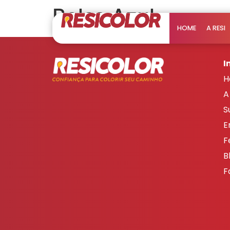
Bolsa Azul
HOME
A RESI
I
H
A
S
E
F
B
F