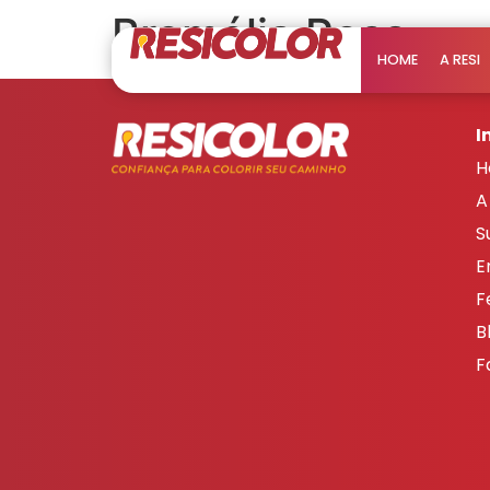
Bromélia Rosa
HOME
A RESI
I
H
A
S
E
F
B
F