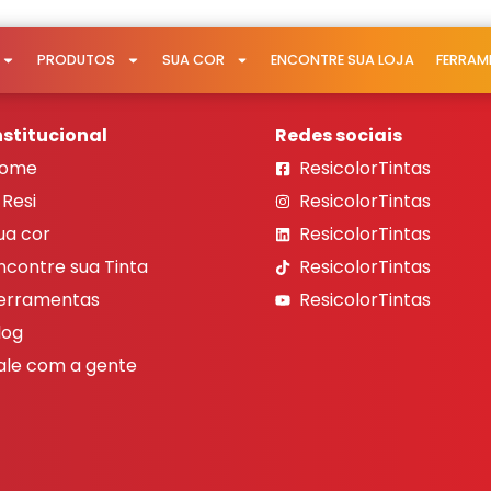
PRODUTOS
SUA COR
ENCONTRE SUA LOJA
FERRAM
nstitucional
Redes sociais
ome
ResicolorTintas
 Resi
ResicolorTintas
ua cor
ResicolorTintas
ncontre sua Tinta
ResicolorTintas
erramentas
ResicolorTintas
log
ale com a gente