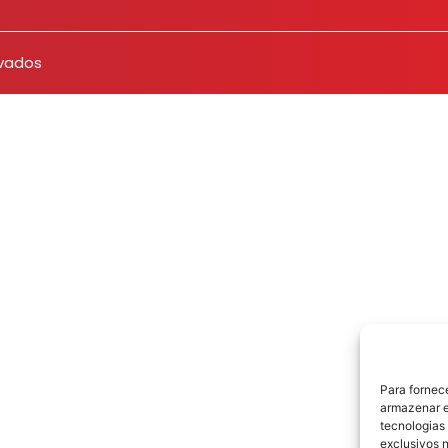
rvados
Para fornec
armazenar e
tecnologias
exclusivos n