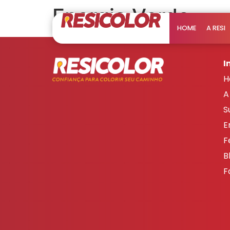
Energia Verde
HOME
A RESI
I
H
A
S
E
F
B
F