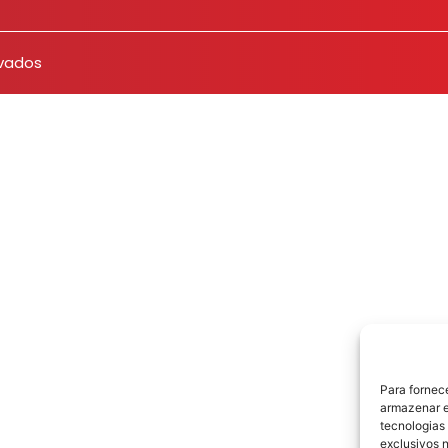
rvados
Para fornec
armazenar e
tecnologias
exclusivos n