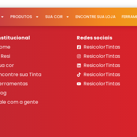
PRODUTOS
SUA COR
ENCONTRE SUA LOJA
FERRAM
nstitucional
Redes sociais
ome
ResicolorTintas
 Resi
ResicolorTintas
ua cor
ResicolorTintas
ncontre sua Tinta
ResicolorTintas
erramentas
ResicolorTintas
log
ale com a gente