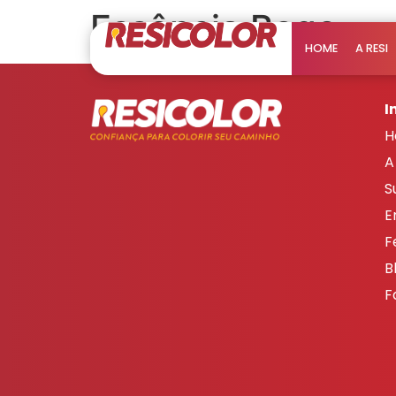
Essência Bege
HOME
A RESI
I
H
A
S
E
F
B
F