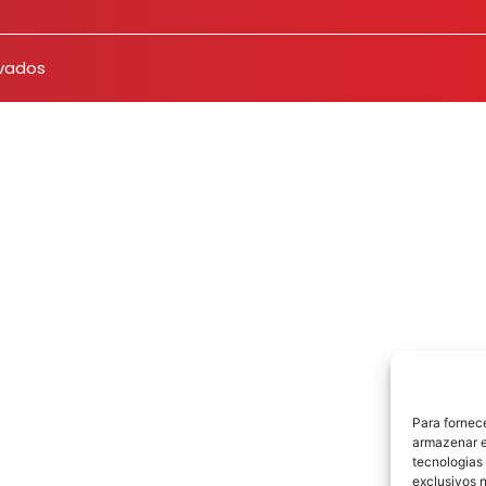
rvados
Para fornec
armazenar e
tecnologias
exclusivos n