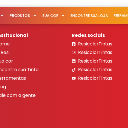
PRODUTOS
SUA COR
ENCONTRE SUA LOJA
FERRAM
nstitucional
Redes sociais
ome
ResicolorTintas
 Resi
ResicolorTintas
ua cor
ResicolorTintas
ncontre sua Tinta
ResicolorTintas
erramentas
ResicolorTintas
log
ale com a gente