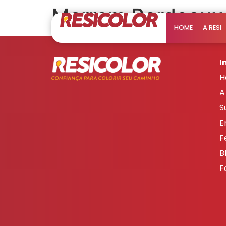
Marrom Bordeaux
HOME
A RESI
I
H
A
S
E
F
B
F