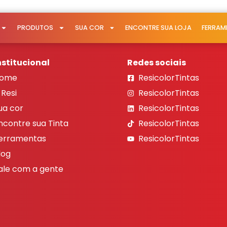
PRODUTOS
SUA COR
ENCONTRE SUA LOJA
FERRAM
nstitucional
Redes sociais
ome
ResicolorTintas
 Resi
ResicolorTintas
ua cor
ResicolorTintas
ncontre sua Tinta
ResicolorTintas
erramentas
ResicolorTintas
log
ale com a gente