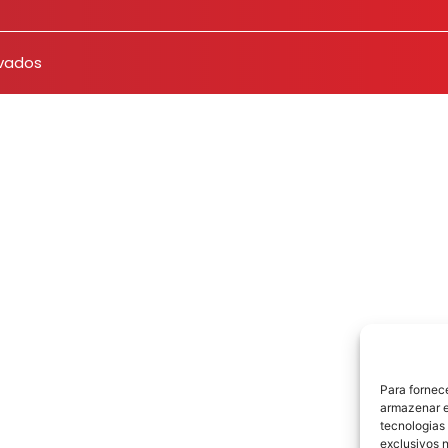
rvados
Para fornec
armazenar e
tecnologias
exclusivos n