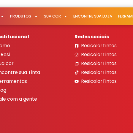
PRODUTOS
SUA COR
ENCONTRE SUA LOJA
FERRAM
nstitucional
Redes sociais
ome
ResicolorTintas
 Resi
ResicolorTintas
ua cor
ResicolorTintas
ncontre sua Tinta
ResicolorTintas
erramentas
ResicolorTintas
log
ale com a gente