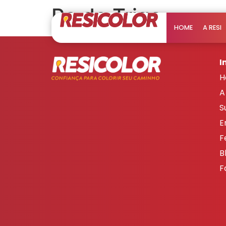
Po de Trigo
HOME
A RESI
I
H
A
S
E
F
B
F