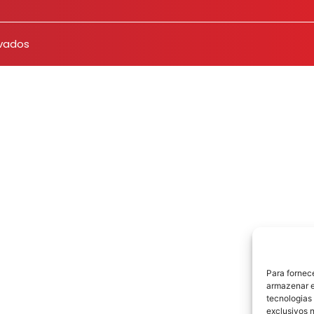
rvados
Para fornec
armazenar e
tecnologias
exclusivos n