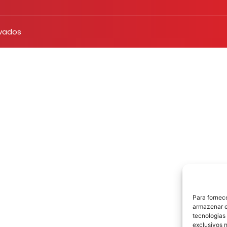
rvados
Para fornec
armazenar e
tecnologias
exclusivos n