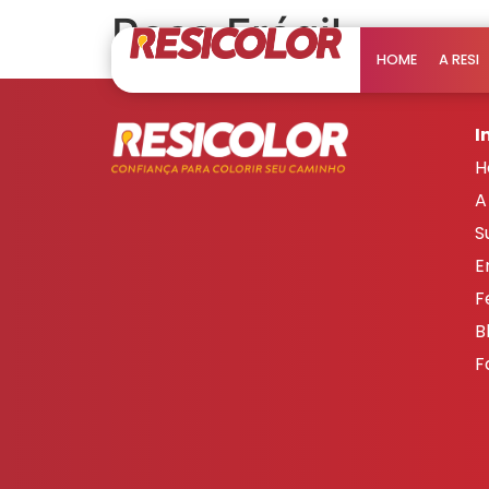
Rosa Frágil
HOME
A RESI
I
H
A
S
E
F
B
F