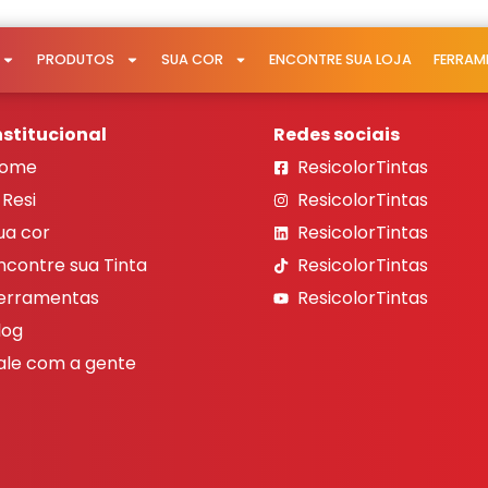
PRODUTOS
SUA COR
ENCONTRE SUA LOJA
FERRAM
nstitucional
Redes sociais
ome
ResicolorTintas
 Resi
ResicolorTintas
ua cor
ResicolorTintas
ncontre sua Tinta
ResicolorTintas
erramentas
ResicolorTintas
log
ale com a gente