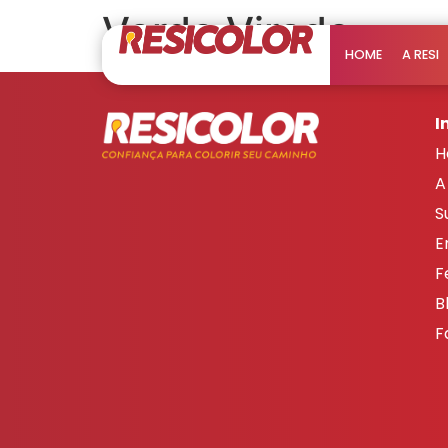
Verde Virado
HOME
A RESI
I
H
A
S
E
F
B
F