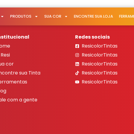
PRODUTOS
SUA COR
ENCONTRE SUA LOJA
FERRAM
nstitucional
Redes sociais
ome
ResicolorTintas
 Resi
ResicolorTintas
ua cor
ResicolorTintas
ncontre sua Tinta
ResicolorTintas
erramentas
ResicolorTintas
log
ale com a gente