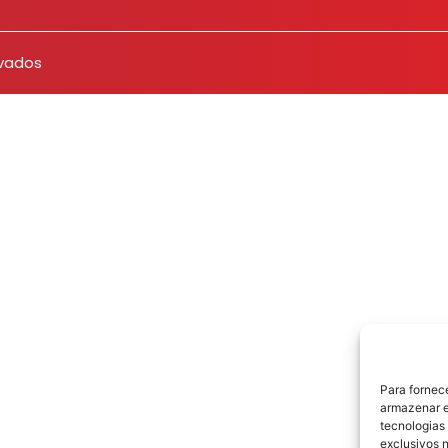
rvados
Para fornec
armazenar e
tecnologias
exclusivos n