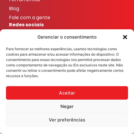
Blog
Fale com a gente
Redes sociais
ResicolorTintas
Gerenciar o consentimento
ResicolorTintas
Para fornecer as melhores experiências, usamos tecnologias como
ResicolorTintas
cookies para armazenar e/ou acessar informações do dispositivo. O
ResicolorTintas
consentimento para essas tecnologias nos permitirá processar dados
como comportamento de navegação ou IDs exclusivos neste site. Não
ResicolorTintas
consentir ou retirar o consentimento pode afetar negativamente certos
recursos e funções.
Veja nosso Instagram
Aceitar
Negar
Resicolor Tintas ©2026 Todos os direitos reservados
Desenvolvido por
Fast Digital 360
Ver preferências