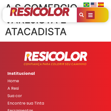
A S COMERCIO
VAREJISTA E
ATACADISTA
Institucional
Home
A Resi
Sua cor
Encontre sua Tinta
Ferramentas