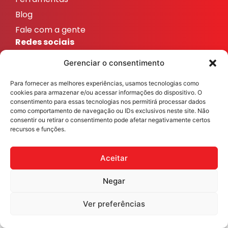
Blog
Fale com a gente
Redes sociais
ResicolorTintas
Gerenciar o consentimento
ResicolorTintas
Para fornecer as melhores experiências, usamos tecnologias como
ResicolorTintas
cookies para armazenar e/ou acessar informações do dispositivo. O
ResicolorTintas
consentimento para essas tecnologias nos permitirá processar dados
como comportamento de navegação ou IDs exclusivos neste site. Não
ResicolorTintas
consentir ou retirar o consentimento pode afetar negativamente certos
recursos e funções.
Veja nosso Instagram
Aceitar
Negar
Resicolor Tintas ©2026 Todos os direitos reservados
Desenvolvido por
Fast Digital 360
Ver preferências