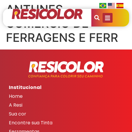
ANTUNES
COMERCIO DE
FERRAGENS E FERR
Institucional
Home
A Resi
Sua cor
Encontre sua Tinta
Ferramentas