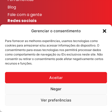
Blog
Fale com a gente
Redes sociais
ResicolorTintas
Gerenciar o consentimento
ResicolorTintas
Para fornecer as melhores experiências, usamos tecnologias como
ResicolorTintas
cookies para armazenar e/ou acessar informações do dispositivo. O
ResicolorTintas
consentimento para essas tecnologias nos permitirá processar dados
como comportamento de navegação ou IDs exclusivos neste site. Não
ResicolorTintas
consentir ou retirar o consentimento pode afetar negativamente certos
recursos e funções.
Veja nosso Instagram
Aceitar
Negar
Resicolor Tintas ©2026 Todos os direitos reservados
Desenvolvido por
Fast Digital 360
Ver preferências