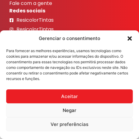
Fale com a gente
Redes sociais
ResicolorTintas
ResicolorTintas
ResicolorTintas
Gerenciar o consentimento
ResicolorTintas
Para fornecer as melhores experiências, usamos tecnologias como
ResicolorTintas
cookies para armazenar e/ou acessar informações do dispositivo. O
consentimento para essas tecnologias nos permitirá processar dados
como comportamento de navegação ou IDs exclusivos neste site. Não
Veja nosso Instagram
consentir ou retirar o consentimento pode afetar negativamente certos
recursos e funções.
Aceitar
Resicolor Tintas ©2026 Todos os direitos reservados
Desenvolvido por
Fast Digital 360
Negar
Ver preferências