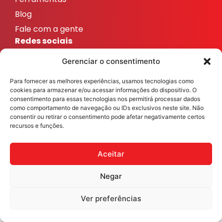
Blog
Fale com a gente
Redes sociais
ResicolorTintas
Gerenciar o consentimento
ResicolorTintas
Para fornecer as melhores experiências, usamos tecnologias como
ResicolorTintas
cookies para armazenar e/ou acessar informações do dispositivo. O
ResicolorTintas
consentimento para essas tecnologias nos permitirá processar dados
como comportamento de navegação ou IDs exclusivos neste site. Não
ResicolorTintas
consentir ou retirar o consentimento pode afetar negativamente certos
recursos e funções.
Veja nosso Instagram
Aceitar
Negar
Resicolor Tintas ©2026 Todos os direitos reservados
Desenvolvido por
Fast Digital 360
Ver preferências