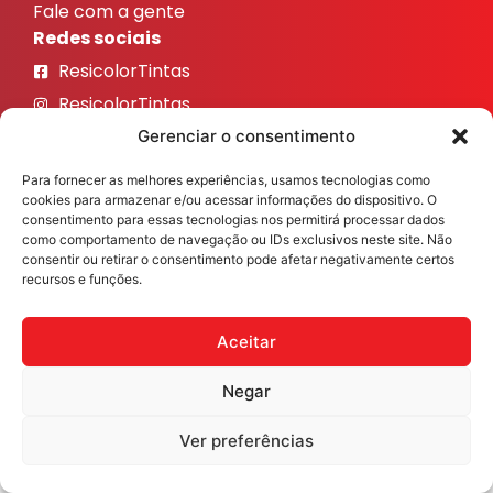
Fale com a gente
Redes sociais
ResicolorTintas
ResicolorTintas
ResicolorTintas
Gerenciar o consentimento
ResicolorTintas
Para fornecer as melhores experiências, usamos tecnologias como
ResicolorTintas
cookies para armazenar e/ou acessar informações do dispositivo. O
consentimento para essas tecnologias nos permitirá processar dados
como comportamento de navegação ou IDs exclusivos neste site. Não
Veja nosso Instagram
consentir ou retirar o consentimento pode afetar negativamente certos
recursos e funções.
Aceitar
Resicolor Tintas ©2026 Todos os direitos reservados
Desenvolvido por
Fast Digital 360
Negar
Ver preferências