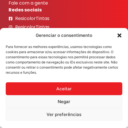
Fale com a gente
Redes sociais
ResicolorTintas
ResicolorTintas
ResicolorTintas
Gerenciar o consentimento
ResicolorTintas
Para fornecer as melhores experiências, usamos tecnologias como
ResicolorTintas
cookies para armazenar e/ou acessar informações do dispositivo. O
consentimento para essas tecnologias nos permitirá processar dados
como comportamento de navegação ou IDs exclusivos neste site. Não
Veja nosso Instagram
consentir ou retirar o consentimento pode afetar negativamente certos
recursos e funções.
Aceitar
Resicolor Tintas ©2026 Todos os direitos reservados
Desenvolvido por
Fast Digital 360
Negar
Ver preferências