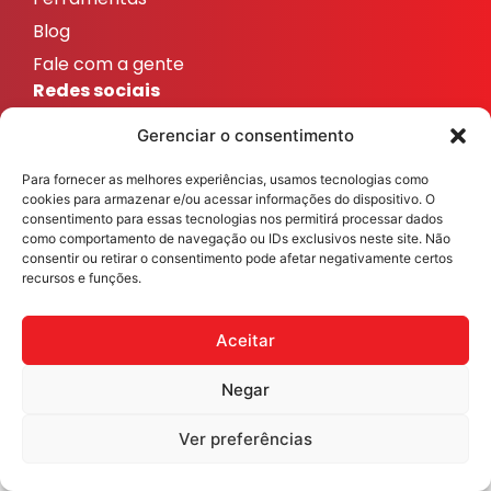
Blog
Fale com a gente
Redes sociais
ResicolorTintas
Gerenciar o consentimento
ResicolorTintas
Para fornecer as melhores experiências, usamos tecnologias como
ResicolorTintas
cookies para armazenar e/ou acessar informações do dispositivo. O
ResicolorTintas
consentimento para essas tecnologias nos permitirá processar dados
como comportamento de navegação ou IDs exclusivos neste site. Não
ResicolorTintas
consentir ou retirar o consentimento pode afetar negativamente certos
recursos e funções.
Veja nosso Instagram
Aceitar
Negar
Resicolor Tintas ©2026 Todos os direitos reservados
Desenvolvido por
Fast Digital 360
Ver preferências