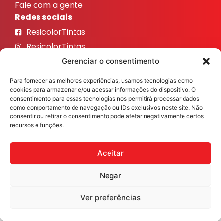
Fale com a gente
Redes sociais
ResicolorTintas
ResicolorTintas
ResicolorTintas
Gerenciar o consentimento
ResicolorTintas
Para fornecer as melhores experiências, usamos tecnologias como
ResicolorTintas
cookies para armazenar e/ou acessar informações do dispositivo. O
consentimento para essas tecnologias nos permitirá processar dados
como comportamento de navegação ou IDs exclusivos neste site. Não
Veja nosso Instagram
consentir ou retirar o consentimento pode afetar negativamente certos
recursos e funções.
Aceitar
Resicolor Tintas ©2026 Todos os direitos reservados
Desenvolvido por
Fast Digital 360
Negar
Ver preferências