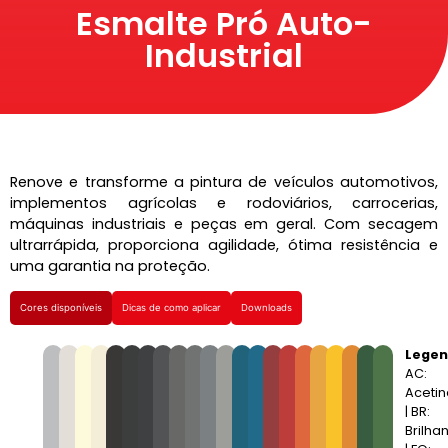
Esmalte Pró Auto-
Industrial
Renove e transforme a pintura de veículos automotivos,
implementos agrícolas e rodoviários, carrocerias,
máquinas industriais e peças em geral. Com secagem
ultrarrápida, proporciona agilidade, ótima resistência e
uma garantia na proteção.
Cores disponíveis
Dicas de como aplicar
Downloads
Legen
AC:
Aceti
| BR:
Brilha