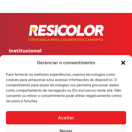
Institucional
Home
Gerenciar o consentimento
A Resi
Para fornecer as melhores experiências, usamos tecnologias como
Sua cor
cookies para armazenar e/ou acessar informações do dispositivo. O
Encontre sua Tinta
consentimento para essas tecnologias nos permitirá processar dados
como comportamento de navegação ou IDs exclusivos neste site. Não
Ferramentas
consentir ou retirar o consentimento pode afetar negativamente certos
recursos e funções.
Blog
Fale com a gente
Aceitar
Redes sociais
ResicolorTintas
Negar