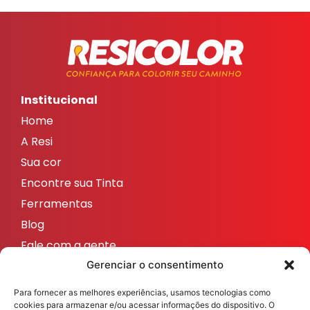
Institucional
Home
A Resi
Sua cor
Encontre sua Tinta
Ferramentas
Blog
Fale com a gente
Redes sociais
Gerenciar o consentimento
ResicolorTintas
Para fornecer as melhores experiências, usamos tecnologias como
ResicolorTintas
cookies para armazenar e/ou acessar informações do dispositivo. O