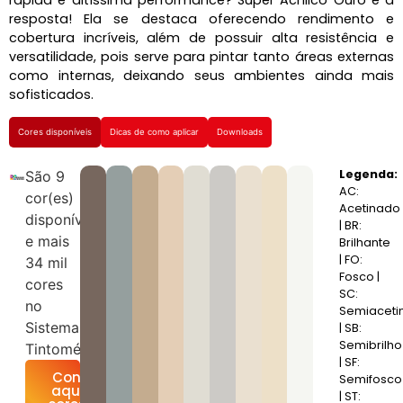
resposta! Ela se destaca oferecendo rendimento e
cobertura incríveis, além de possuir alta resistência e
versatilidade, pois serve para pintar tanto áreas externas
como internas, deixando seus ambientes ainda mais
sofisticados.
Cores disponíveis
Dicas de como aplicar
Downloads
Legenda:
São 9
AC:
cor(es)
Acetinado
disponíveis
| BR:
e mais
Brilhante
| FO:
34 mil
Fosco |
cores
SC:
no
Semiaceti
Sistema
| SB:
Semibrilho
Tintométrico!
| SF:
Confira
Semifosco
aqui as
| ST: