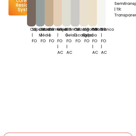
cores do
Semitrans
Resicolor
System
| TR:
Transpare
Capuccino
SB
Cinza
SB
Camurça
SB
Areia
SB
Branco
SB
Cinza
SB
Algodão
SB
Palha
SB
Branco
SB
|
Médio
|
|
|
Gelo
|
Escalada
|
Egípcio
|
|
|
FO
FO
FO
FO
FO
FO
FO
FO
FO
|
|
|
|
AC
AC
AC
AC