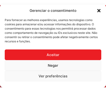
Gerenciar o consentimento
Para fornecer as melhores experiências, usamos tecnologias como
cookies para armazenar e/ou acessar informações do dispositivo. O
consentimento para essas tecnologias nos permitirá processar dados
como comportamento de navegação ou IDs exclusivos neste site. Não
Institucional
consentir ou retirar o consentimento pode afetar negativamente certos
recursos e funções.
Home
A Resi
Aceitar
Sua cor
Encontre sua Tinta
Negar
Ferramentas
Ver preferências
Blog
Fale com a gente
Redes sociais
ResicolorTintas
ResicolorTintas