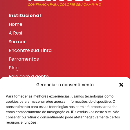
Institucional
Home
A Resi
Sua cor
Encontre sua Tinta
Ferramentas
Blog
Fale com a gente
Redes sociais
Gerenciar o consentimento
ResicolorTintas
Para fornecer as melhores experiências, usamos tecnologias como
ResicolorTintas
cookies para armazenar e/ou acessar informações do dispositivo. O
consentimento para essas tecnologias nos permitirá processar dados
ResicolorTintas
como comportamento de navegação ou IDs exclusivos neste site. Não
consentir ou retirar o consentimento pode afetar negativamente certos
ResicolorTintas
recursos e funções.
ResicolorTintas