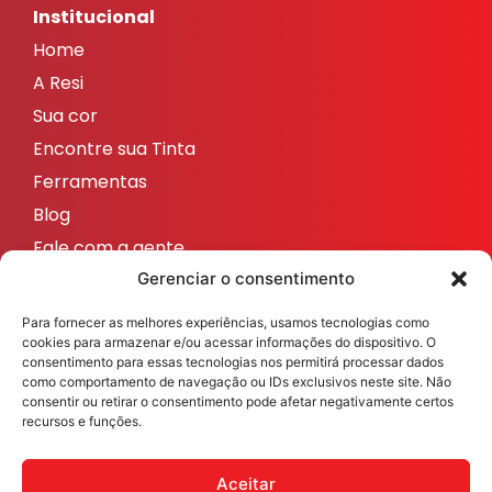
Institucional
Home
A Resi
Sua cor
Encontre sua Tinta
Ferramentas
Blog
Fale com a gente
Redes sociais
Gerenciar o consentimento
ResicolorTintas
Para fornecer as melhores experiências, usamos tecnologias como
ResicolorTintas
cookies para armazenar e/ou acessar informações do dispositivo. O
consentimento para essas tecnologias nos permitirá processar dados
ResicolorTintas
como comportamento de navegação ou IDs exclusivos neste site. Não
consentir ou retirar o consentimento pode afetar negativamente certos
ResicolorTintas
recursos e funções.
ResicolorTintas
Aceitar
Veja nosso Instagram